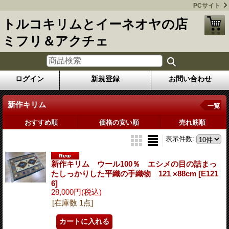
PCサイト
トルコキリムとイーネオヤの店
ミフリ＆アクチェ
ログイン
新規登録
お問い合わせ
新作キリム
一覧
おすすめ順
価格の安い順
売れ筋順
表示件数
:
新作キリム ウール100％ エシメの目の詰まっ
たしっかりした平織の手織物 121 ×88cm
[E121
6]
28,000円
(税込)
[在庫数 1点]