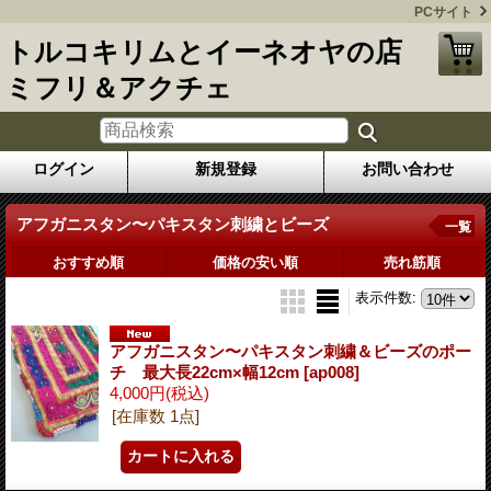
PCサイト
トルコキリムとイーネオヤの店
ミフリ＆アクチェ
ログイン
新規登録
お問い合わせ
アフガニスタン〜パキスタン刺繍とビーズ
一覧
おすすめ順
価格の安い順
売れ筋順
表示件数
:
アフガニスタン〜パキスタン刺繍＆ビーズのポー
チ 最大長22cm×幅12cm
[ap008]
4,000円
(税込)
[在庫数 1点]