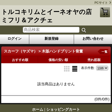
PCサイト
トルコキリムとイーネオヤの店
ミフリ＆アクチェ
ログイン
新規登録
お問い合わせ
スカーフ（ヤズマ） > 木版ハンドプリント骨董
一覧
おすすめ順
価格の安い順
売れ筋順
表示件数
:
該当商品はありません
(0件/0件)
ホーム
|
ショッピングカート