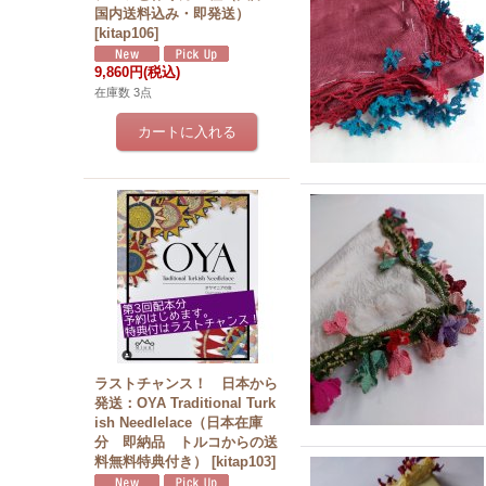
国内送料込み・即発送）
[
kitap106
]
9,860円
(税込)
在庫数 3点
ラストチャンス！ 日本から
発送：OYA Traditional Turk
ish Needlelace（日本在庫
分 即納品 トルコからの送
料無料特典付き）
[
kitap103
]