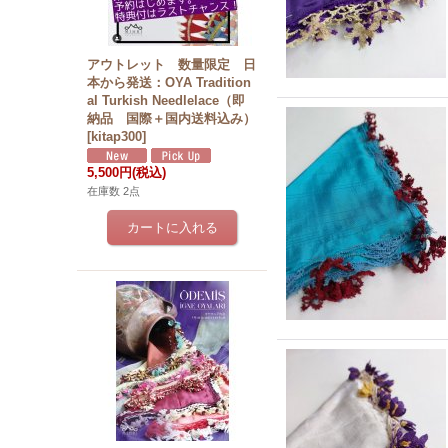
アウトレット 数量限定 日
本から発送：OYA Tradition
al Turkish Needlelace（即
納品 国際＋国内送料込み）
[
kitap300
]
5,500円
(税込)
在庫数 2点