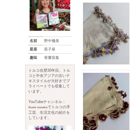
名前
野中幾美
星座
双子座
趣味
骨董収集
トルコ在歴30年目。トル
コと中央アジアの古いテ
キスタイルが大好きでプ
ライベートでも収集して
います。
YouTubeチャンネル：
でトルコの手
ikumi nonaka
工芸、生活文化の紹介を
しています。