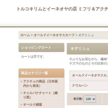
トルコキリムとイーネオヤの店 ミフリ＆アク
ホーム
>
オールドイーネオヤスカーフ
>
オデミシュ
ショッピングカート
オデミシュ
カートは空です。
小ぶりなお花ながら、繊細
ヤズマのものとその以前の
商品カテゴリ一覧
オールドイーネオ
アクチェの商品（日本国
ナウルハン
内から発送）
チャルパナチャート（織
り図）
表示数
:
オールド絨毯