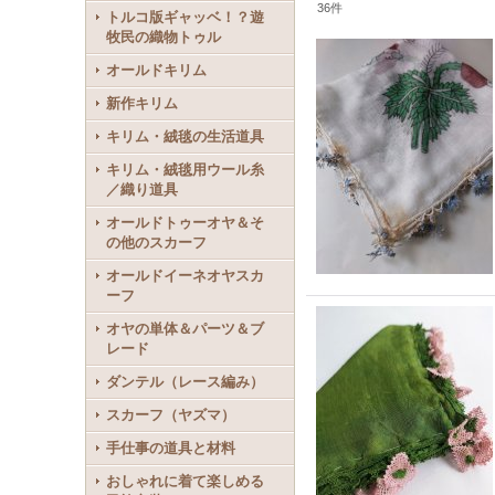
36
件
トルコ版ギャッベ！？遊
牧民の織物トゥル
オールドキリム
新作キリム
キリム・絨毯の生活道具
キリム・絨毯用ウール糸
／織り道具
オールドトゥーオヤ＆そ
の他のスカーフ
オールドイーネオヤスカ
ーフ
オヤの単体＆パーツ＆ブ
レード
ダンテル（レース編み）
スカーフ（ヤズマ）
手仕事の道具と材料
おしゃれに着て楽しめる