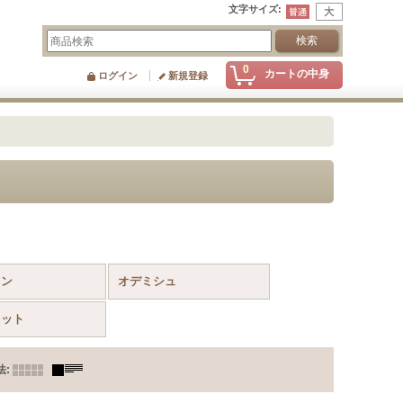
文字サイズ
:
0
カートの中身
ログイン
新規登録
ゥン
オデミシュ
レット
法
: