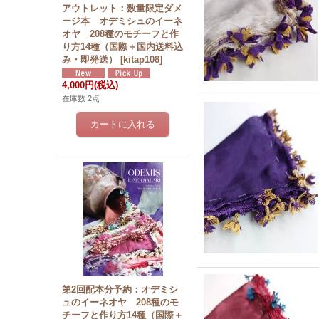
アウトレット：数量限定ダメ
ージ本 オデミシュのイーネ
オヤ 208種のモチーフと作
り方14種（国際＋国内送料込
み・即発送）
[
kitap108
]
4,000円
(税込)
在庫数 2点
第2回配本分予約：オデミシ
ュのイーネオヤ 208種のモ
チーフと作り方14種（国際＋