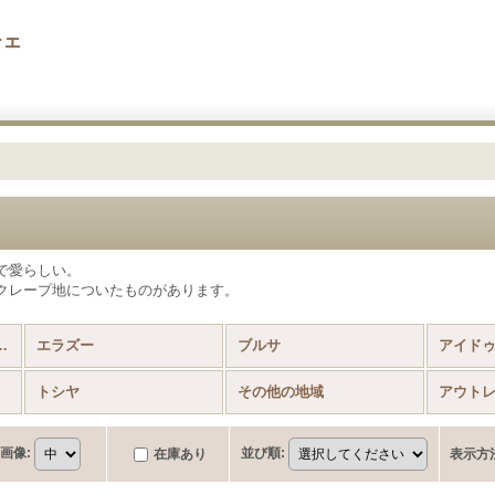
チェ
で愛らしい。
クレープ地についたものがあります。
ヤスカーフ (全商品)
エラズー
ブルサ
アイド
トシヤ
その他の地域
アウト
画像
:
並び順
:
在庫あり
表示方