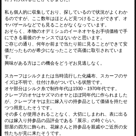
私も個人的に収集しており、探しているので状況がよくわか
るのですが、ここ数年はほとんど見つけることができず、オ
ヤバザールなどでも見ることがなくなっています。
おそらく、本物のオデミシュのイーネオヤをお手頃価格で手
にできる最後のチャンスではないかと思います。
ご存じの通り、何年か前まで当たり前に見ることができて安
価だったものが希少になったことで高価に取引されていま
す。
興味がある方はこの機会をどうぞお見逃しなく。
スカーフはシルクまたは当時流行した化繊布、スカーフのサ
イズは不明で、仕付け糸がついている状態です。
オヤ部分はシルク糸で制作年代は1930－1970年代です。
クレープのオヤはヤズマのオヤとほぼ同年代に作られました
が、クレープオヤは主に嫁入りの持参品として価値を持たせ
つつ用意したそうです。
その多くが使用されることなく、大切にしまわれ、表に出る
のは嫁入り持参品の品評会である「展示」の時ぐらい。
部屋の四方に飾られ、花嫁さんと持参品を親戚やご近所の女
性たちが見に来たそうです。