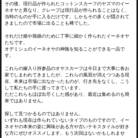
その後、現行品が作られたコットンスカーフのヤズマのイー
ネオヤと異なり、クレープは現行品が作られることはなく、
当時のものが手に入るだけです。しかもその多くが隠されて
きましたので市場に出ることも稀でした。
それだけ娘や孫娘のために丁寧に細かく作られたイーネオヤ
たちです。
オデミシュのイーネオヤの神髄を知ることができる一品で
す。
これらの嫁入り持参品のオヤスカーフは今日まで大事に各お
家でしまわれてきましたが、これらの風習が消えつつある現
在、本来は市場に出なかったものが、行き先をなくし、こう
して私たちの手に渡ってきています。
ただこれらもほぼ出尽くした感があり、最近は集めるのも簡
単ではありません。
探して見つかるものではありません。
いずれも現在は作られていないタイプのものですので、イー
ネオヤの本来の姿に興味がある方や古いテキスタイルが好き
な方にぜひオススメします。もう次回はないかもしれませ