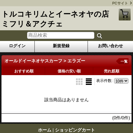
PCサイト
トルコキリムとイーネオヤの店
ミフリ＆アクチェ
ログイン
新規登録
お問い合わせ
オールドイーネオヤスカーフ > エラズー
一覧
おすすめ順
価格の安い順
売れ筋順
表示件数
:
該当商品はありません
(0件/0件)
ホーム
|
ショッピングカート