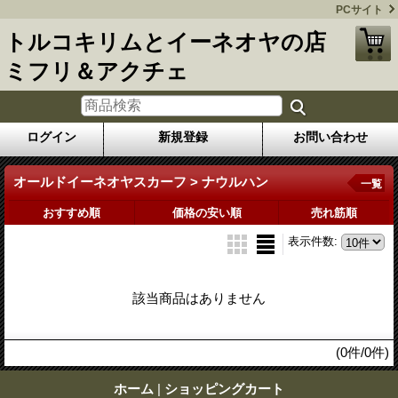
PCサイト
トルコキリムとイーネオヤの店
ミフリ＆アクチェ
ログイン
新規登録
お問い合わせ
オールドイーネオヤスカーフ > ナウルハン
一覧
おすすめ順
価格の安い順
売れ筋順
表示件数
:
該当商品はありません
(0件/0件)
ホーム
|
ショッピングカート