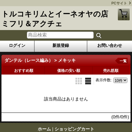
PCサイト
トルコキリムとイーネオヤの店
ミフリ＆アクチェ
ログイン
新規登録
お問い合わせ
ダンテル（レース編み） > メキッキ
一覧
おすすめ順
価格の安い順
売れ筋順
表示件数
:
該当商品はありません
(0件/0件)
ホーム
|
ショッピングカート