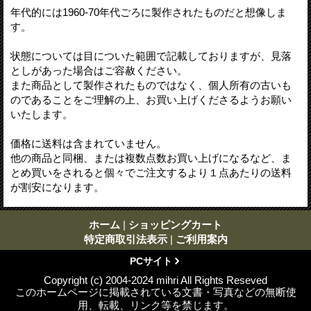
年代的には1960-70年代ごろに製作されたものだと想像しま
す。
状態については目についた範囲で記載しておりますが、見落
としがあった場合はご容赦ください。
また商品として製作されたものではなく、個人所有の古いも
のであることをご理解の上、お買い上げくださるようお願い
いたします。
価格に送料は含まれていません。
他の商品と同梱、または複数点数お買い上げになるなど、ま
とめ買いをされると個々でご注文するより１点あたりの送料
が割安になります。
ホーム
|
ショッピングカート
特定商取引法表示
|
ご利用案内
PCサイト
Copyright (c) 2004-2024 mihri All Rights Reseved
このホームページに掲載されている文書・写真などの無断使
用、転載、リンク等を禁じます。