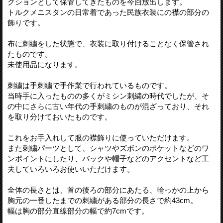
クションとして保管してきたものを今回放出します。
トルクメニスタンの日常着であった民族衣装にの襟の部分の
飾りです。
布に刺繍をした状態で、衣装に取り付けることなく保管され
たものです。
未使用品になります。
刺繍は手刺繍で手作業で行われているものです。
当時手に入ったものの多くがミシン刺繍の時代でしたが、そ
の中にさらに古い年代の手刺繍のものが混ざっており、それ
を取り分けておいたものです。
これをお手入れして服の襟飾りに使っていただけます。
また刺繍パーツとして、シャツやズボンのポケットなどのワ
ンポイントにしたり、バックや帽子などのアクセントなど工
夫していろいろお使いいただけます。
全体の長さとは、首の後ろの部分にあたる、輪っかの上から
胸元の一番したまでの刺繍がある部分の長さで約43cm。
幅は胸の部分直線部分の幅で約7cmです。