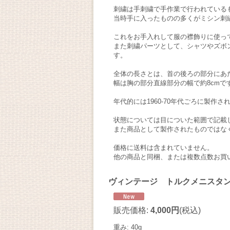
刺繍は手刺繍で手作業で行われている
当時手に入ったものの多くがミシン刺
これをお手入れして服の襟飾りに使っ
また刺繍パーツとして、シャツやズボ
す。
全体の長さとは、首の後ろの部分にあ
幅は胸の部分直線部分の幅で約8cmで
年代的には1960-70年代ごろに製作
状態については目についた範囲で記載
また商品として製作されたものではな
価格に送料は含まれていません。
他の商品と同梱、または複数点数お買
ヴィンテージ トルクメニスタン
販売価格
:
4,000円
(税込)
重み
:
40g