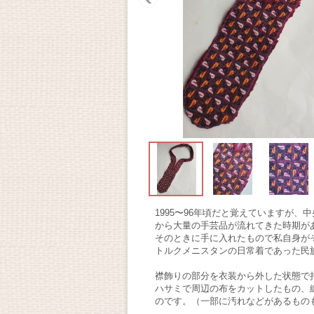
1995〜96年頃だと覚えていますが
から大量の手芸品が流れてきた時期が
そのときに手に入れたもので私自身が
トルクメニスタンの日常着であった民
襟飾りの部分を衣装から外した状態で
ハサミで周辺の布をカットしたもの、
のです。（一部に汚れなどがあるもの