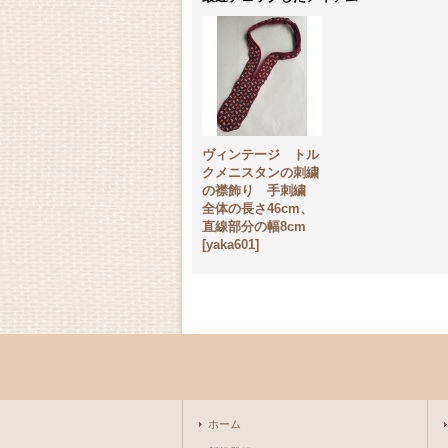
ヴィンテージ トル
クメニスタンの刺繍
の襟飾り 手刺繍
全体の長さ46cm、
直線部分の幅8cm
[
yaka601
]
ホーム