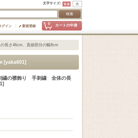
文字サイズ
:
0
カートの中身
ログイン
新規登録
長さ46cm、直線部分の幅8cm
m
[
yaka601
]
刺繍の襟飾り 手刺繍 全体の長
1
]