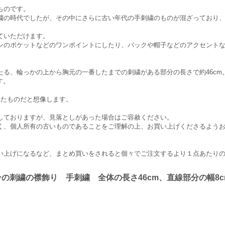
ものです。
繍の時代でしたが、その中にさらに古い年代の手刺繍のものが混ざっており
ていただけます。
ンのポケットなどのワンポイントにしたり、バックや帽子などのアクセント
たる、輪っかの上から胸元の一番したまでの刺繍がある部分の長さで約46cm
す。
されたものだと想像します。
しておりますが、見落としがあった場合はご容赦ください。
く、個人所有の古いものであることをご理解の上、お買い上げくださるよう
い上げになるなど、まとめ買いをされると個々でご注文するより１点あたり
の刺繍の襟飾り 手刺繍 全体の長さ46cm、直線部分の幅8c