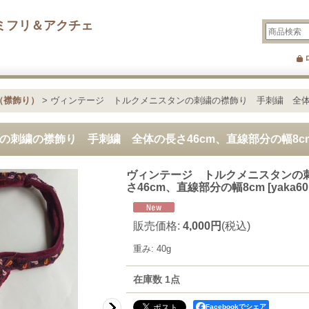
ミフリ＆アクチェ
（襟飾り）
>
ヴィンテージ トルクメニスタンの刺繍の襟飾り 手刺繍 全体の
の刺繍の襟飾り 手刺繍 全体の長さ46cm、直線部分の幅8c
ヴィンテージ トルクメニスタンの
さ46cm、直線部分の幅8cm
[
yaka60
販売価格
:
4,000円
(税込)
重み
:
40g
在庫数 1点
Facebookでシェア