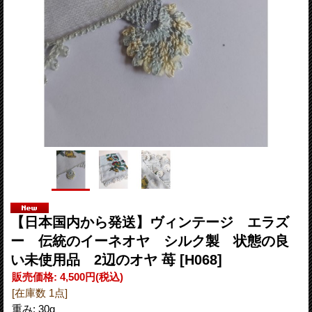
【日本国内から発送】ヴィンテージ エラズ
ー 伝統のイーネオヤ シルク製 状態の良
い未使用品 2辺のオヤ 苺
[H068]
販売価格
:
4,500円
(税込)
[在庫数 1点]
重み
:
30g