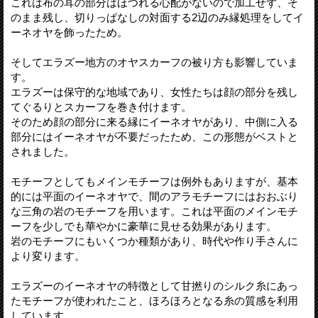
これは布の耳の部分はほつれる心配がないので加工せず、そ
のまま残し、切りっぱなしの対面する2辺のみ縁処理をしてイ
ーネオヤを飾ったため。
そしてエラズー地方のオヤスカーフの被り方も影響していま
す。
エラズーは保守的な地域であり、女性たちは顔の部分を残し
てぐるりとスカーフを巻き付けます。
そのため顔の部分に来る縁にイーネオヤがあり、中側に入る
部分にはイーネオヤが不要だったため、この形態がベストと
されました。
モチーフとしてもメインモチーフは例外もありますが、基本
的には平面のイーネオヤで、間のアラモチーフにはおおぶり
な三角の岩のモチーフを用います。これは平面のメインモチ
ーフを少しでも華やかに豪華に見せる効果があります。
岩のモチーフにもいくつか種類があり、時代や作り手さんに
より変ります。
エラズーのイーネオヤの特徴として甘撚りのシルク糸にあっ
たモチーフが使われたこと、ほろほろとなる糸の質感を利用
しています。