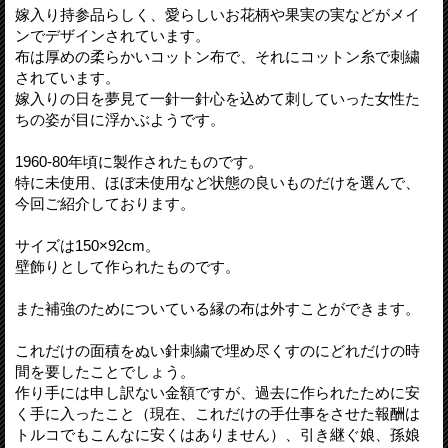
嫁入り持参品らしく、愛らしいお花柄や果実の実などがメイ
ンでデザインされています。
布は厚めの柔らかいコットン布で、それにコットン糸で刺繍
されています。
嫁入りの日を夢見て一針一針心を込めて刺していった女性た
ちの姿が目に浮かぶようです。
1960-80年頃に製作されたものです。
特に未使用、ほぼ未使用など状態の良いものだけを選んで、
今回ご紹介しております。
サイズは150×92cm。
壁飾りとして作られたものです。
また補強のためについている縁の布は外すことができます。
これだけの面積をぬい針刺繍で埋め尽くすのにどれだけの時
間を要したことでしょう。
作り手には申し訳ない金額ですが、過去に作られたために安
く手に入ったこと（現在、これだけの手仕事をさせた報酬は
トルコでもこんなに安くはありません）、引き継ぐ娘、孫娘