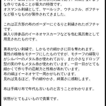
な作りであることが最大の特徴です。
オスマンル刺繍として、ヤールック、ウチュクル、ボフチャ
など様々なものが製作されてきました。
これは正方形の布のボーダーにぐるりと刺繍されたボフチャ
です。
嫁入り持参品のイーネオヤスカーフなどを包む風呂敷として
用意されたものです。
裏表がない刺繍で、しかもその細かさに目を奪われます。
蔓性の植物をモチーフにしたものですが、モチーフの縁取り
がシルバーのメタル糸が使われており、また小さなドロップ
型の実の中もメタル糸が使われています。一目一目がとても
細かくて作り手の忍耐力と性格が表れています。
布の縁はイーネオヤで一周かがられています。
見れば見るほど、手の細やかさ、綺麗さに感動します。
布は手織り布で年代も古いものと言うことがわかります。
状態がとてもよいもので貴重です。