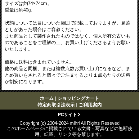
サイズは約74×74cm。
重量は約40g。
状態については目についた範囲で記載しておりますが、見落
としがあった場合はご容赦ください。
また商品として製作されたものではなく、個人所有の古いも
のであることをご理解の上、お買い上げくださるようお願い
いたします。
価格に送料は含まれていません。
他の商品と同梱、または複数点数お買い上げになるなど、ま
とめ買いをされると個々でご注文するより１点あたりの送料
が割安になります。
ホーム
|
ショッピングカート
特定商取引法表示
|
ご利用案内
PCサイト
Copyright (c) 2004-2024 mihri All Rights Reseved
このホームページに掲載されている文書・写真などの無断使
用、転載、リンク等を禁じます。