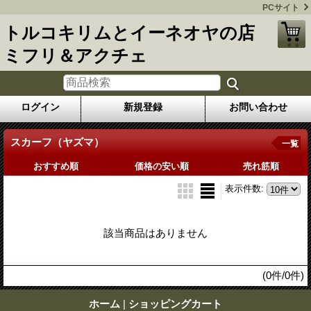
PCサイト
トルコキリムとイーネオヤの店
ミフリ＆アクチェ
ログイン
新規登録
お問い合わせ
スカーフ（ヤズマ）
一覧
おすすめ順
価格の安い順
売れ筋順
表示件数
:
該当商品はありません
(0件/0件)
ホーム
|
ショッピングカート