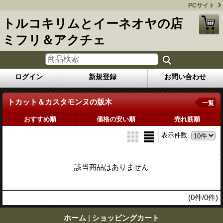
PCサイト
トルコキリムとイーネオヤの店
ミフリ＆アクチェ
ログイン
新規登録
お問い合わせ
トカット＆カスタモンヌの版木
一覧
おすすめ順
価格の安い順
売れ筋順
表示件数
:
該当商品はありません
(0件/0件)
ホーム
|
ショッピングカート