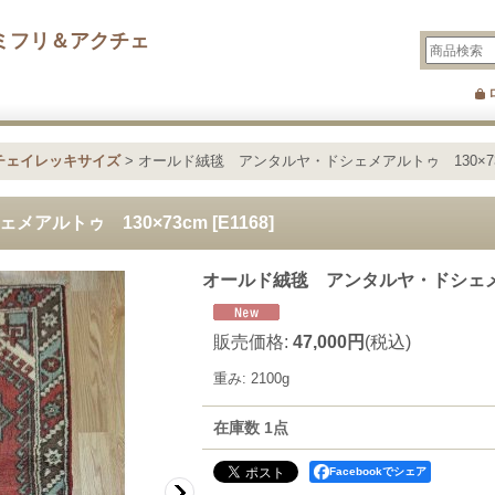
ミフリ＆アクチェ
チェイレッキサイズ
>
オールド絨毯 アンタルヤ・ドシェメアルトゥ 130×7
メアルトゥ 130×73cm
[
E1168
]
オールド絨毯 アンタルヤ・ドシェメア
販売価格
:
47,000円
(税込)
重み
:
2100g
在庫数 1点
Facebookでシェア