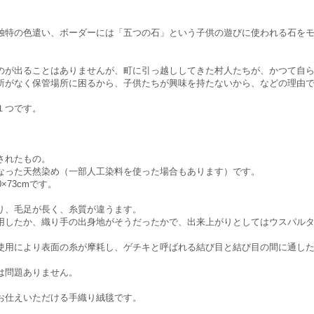
。
独特の色遣い、ボーダーには「五つの石」という子供の遊びに使われる石を
のが出ることはありませんが、町に引っ越ししてきた村人たちが、かつて自
所がなく保管場所に困るから、子供たちが興味を持たないから、などの理由
１つです。
されたもの。
なった天然染め（一部人工染料を使った場合もあります）です。
×73cmです。
り、毛足が長く、糸質が違うます。
用したか、織り手の出身地がそうだったかで、出来上がりとしてはウスパル
使用により表面の糸が摩耗し、ゲチキと呼ばれる結び目と結び目の間に通し
は問題ありません。
お仕えいただける手織り絨毯です。