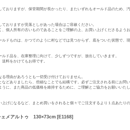
しておりますが、保管期間が長かったり、またいずれもオールド品のため、
しておりますが見落としがあった場合はご容赦ください。
く、個人所有の古いものであることをご理解の上、お買い上げくださるよう
ールドものは、かつてのように村などでは見つからず、底をついた状態で、
ールド品を、在庫整理に向けて、少しずつですが、放出していきます。
、送料をかけてもお得です。
なる理由があろうとも一切受け付けておりません。
となどありましたら、些細なことでも結構です。必ずご注文される前にお問
ように、また商品の低価格を維持するために、ご理解とご協力をお願いいた
い上げになるなど、まとめ買いをされると個々でご注文するより１点あたり
メアルトゥ 130×73cm
[
E1168
]