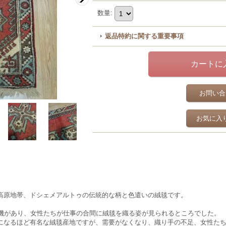
数量
:
返品特約に関する重要事項
お問い合
お気に入
高原地帯、ドシェメアルトゥの伝統的な柄と色遣いの絨毯です。
り機があり、女性たちが仕事の合間に絨毯を織る姿が見られるところでした。
になるほど有名な絨毯産地ですが、需要がなくなり、織り手の不足、女性た