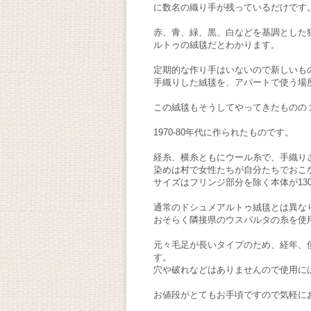
に数名の織り手が残っているだけです
赤、青、緑、黒、白などを基調とした
ルトゥの絨毯だとわかります。
定期的な作り手はいないので新しいも
手織りした絨毯を、アパートで使う場
この絨毯もそうしてやってきたものの
1970-80年代に作られたものです。
経糸、横糸ともにウール糸で、手織り
染めは村で女性たちが自分たちでおこ
サイズはフリンジ部分を除く本体が130
通常のドシュメアルトゥ絨毯とは異な
おそらく隣接県のウスパルタの糸を使
元々毛足が長いタイプのため、経年、
す。
穴や破れなどはありませんので使用に
お値段がとてもお手頃ですので気軽に