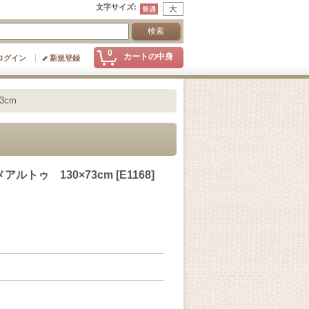
文字サイズ
:
0
カートの中身
ログイン
新規登録
3cm
ルトゥ 130×73cm
[
E1168
]