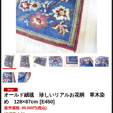
オールド絨毯 珍しいリアルお花柄 草木染
め 128×87cm
[E450]
販売価格
:
89,000円
(税込)