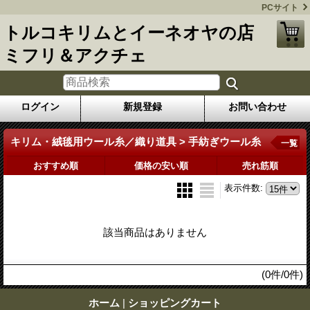
PCサイト
トルコキリムとイーネオヤの店
ミフリ＆アクチェ
ログイン
新規登録
お問い合わせ
キリム・絨毯用ウール糸／織り道具 > 手紡ぎウール糸
一覧
おすすめ順
価格の安い順
売れ筋順
表示件数
:
該当商品はありません
(0件/0件)
ホーム
|
ショッピングカート