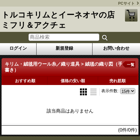
PCサイト
トルコキリムとイーネオヤの店
ミフリ＆アクチェ
ログイン
新規登録
お問い合わせ
キリム・絨毯用ウール糸／織り道具 > 絨毯の織り図（手
一覧
書き）
おすすめ順
価格の安い順
売れ筋順
表示件数
:
該当商品はありません
(0件/0件)