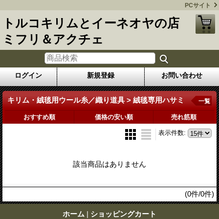
PCサイト
トルコキリムとイーネオヤの店
ミフリ＆アクチェ
ログイン
新規登録
お問い合わせ
キリム・絨毯用ウール糸／織り道具 > 絨毯専用ハサミ
一覧
おすすめ順
価格の安い順
売れ筋順
表示件数
:
該当商品はありません
(0件/0件)
ホーム
|
ショッピングカート