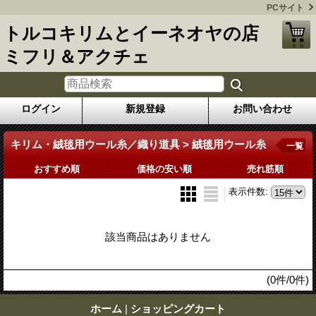
PCサイト
トルコキリムとイーネオヤの店
ミフリ＆アクチェ
ログイン
新規登録
お問い合わせ
キリム・絨毯用ウール糸／織り道具 > 絨毯用ウール糸
一覧
おすすめ順
価格の安い順
売れ筋順
表示件数
:
該当商品はありません
(0件/0件)
ホーム
|
ショッピングカート