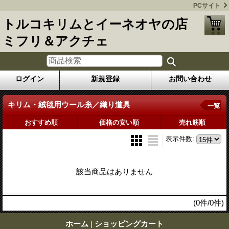
PCサイト
トルコキリムとイーネオヤの店
ミフリ＆アクチェ
ログイン
新規登録
お問い合わせ
キリム・絨毯用ウール糸／織り道具
一覧
おすすめ順
価格の安い順
売れ筋順
表示件数
:
該当商品はありません
(0件/0件)
ホーム
|
ショッピングカート