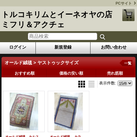
PCサイト
トルコキリムとイーネオヤの店
ミフリ＆アクチェ
ログイン
新規登録
お問い合わせ
オールド絨毯 > ヤストゥックサイズ
一覧
おすすめ順
価格の安い順
売れ筋順
表示件数
:
オールド絨毯 カルスの落ち着いた色遣いの織り物 115×72cm
オールド絨毯 カラプナールのミフラップモチーフ 86×55cm