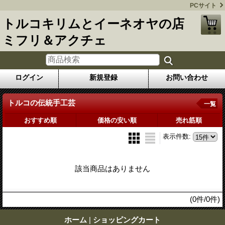
PCサイト
トルコキリムとイーネオヤの店
ミフリ＆アクチェ
ログイン
新規登録
お問い合わせ
トルコの伝統手工芸
一覧
おすすめ順
価格の安い順
売れ筋順
表示件数
:
該当商品はありません
(0件/0件)
ホーム
|
ショッピングカート