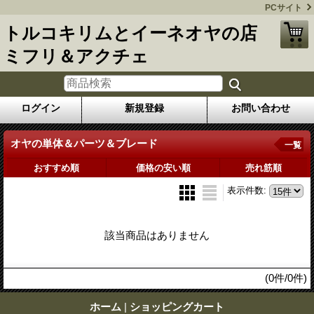
PCサイト
トルコキリムとイーネオヤの店
ミフリ＆アクチェ
ログイン
新規登録
お問い合わせ
オヤの単体＆パーツ＆ブレード
一覧
おすすめ順
価格の安い順
売れ筋順
表示件数
:
該当商品はありません
(0件/0件)
ホーム
|
ショッピングカート