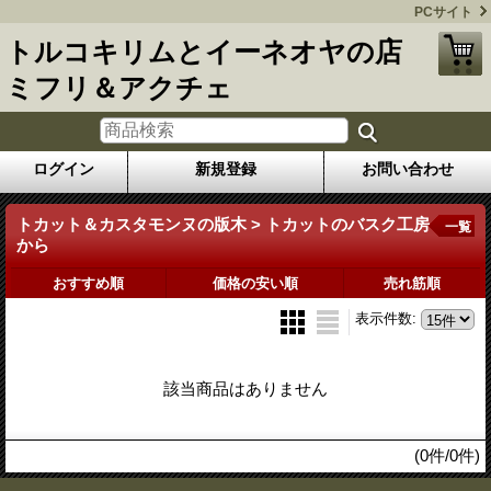
PCサイト
トルコキリムとイーネオヤの店
ミフリ＆アクチェ
ログイン
新規登録
お問い合わせ
トカット＆カスタモンヌの版木 > トカットのバスク工房
一覧
から
おすすめ順
価格の安い順
売れ筋順
表示件数
:
該当商品はありません
(0件/0件)