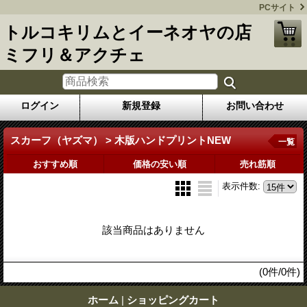
PCサイト
トルコキリムとイーネオヤの店
ミフリ＆アクチェ
ログイン
新規登録
お問い合わせ
スカーフ（ヤズマ） > 木版ハンドプリントNEW
一覧
おすすめ順
価格の安い順
売れ筋順
表示件数
:
該当商品はありません
(0件/0件)
ホーム
|
ショッピングカート