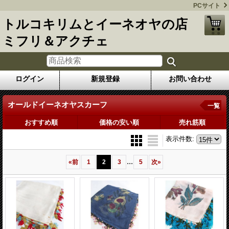
PCサイト
トルコキリムとイーネオヤの店
ミフリ＆アクチェ
ログイン
新規登録
お問い合わせ
オールドイーネオヤスカーフ
一覧
おすすめ順
価格の安い順
売れ筋順
表示件数
:
...
«
前
1
2
3
5
次
»