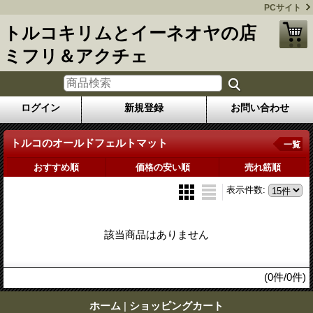
PCサイト
トルコキリムとイーネオヤの店
ミフリ＆アクチェ
ログイン
新規登録
お問い合わせ
トルコのオールドフェルトマット
一覧
おすすめ順
価格の安い順
売れ筋順
表示件数
:
該当商品はありません
(0件/0件)
ホーム
|
ショッピングカート