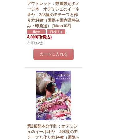
アウトレット：数量限定ダメ
ージ本 オデミシュのイーネ
オヤ 208種のモチーフと作
り方14種（国際＋国内送料込
み・即発送）
[
kitap108
]
4,000円
(税込)
在庫数 2点
第2回配本分予約：オデミシ
ュのイーネオヤ 208種のモ
チーフと作り方14種（国際＋