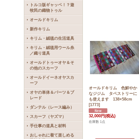
トルコ版ギャッベ！？遊
牧民の織物トゥル
オールドキリム
新作キリム
キリム・絨毯の生活道具
キリム・絨毯用ウール糸
／織り道具
オールドトゥーオヤ＆そ
の他のスカーフ
オールドイーネオヤスカ
ーフ
オールドキリム 色鮮やか
オヤの単体＆パーツ＆ブ
なジジム タペストリーに
レード
も使えます 138×58cm
[
1773
]
ダンテル（レース編み）
32,000円
(税込)
スカーフ（ヤズマ）
在庫数 1点
手仕事の道具と材料
おしゃれに着て楽しめる