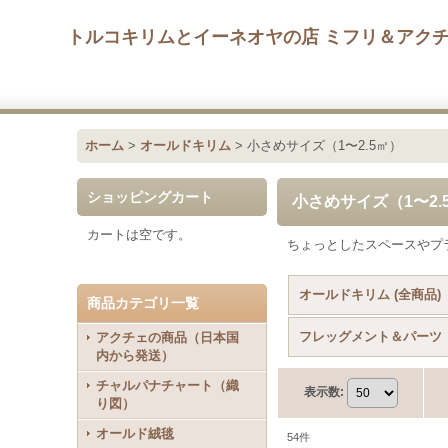
トルコキリムとイーネオヤの店 ミフリ＆アク
ホーム
>
オールドキリム
>
小さめサイズ（1〜2.5㎡）
ショッピングカート
小さめサイズ（1〜2.
カートは空です。
ちょっとしたスペースやプ
オールドキリム (全商品)
商品カテゴリ一覧
フレッグメント＆パーツ
アクチェの商品（日本国
内から発送）
チャルパナチャート（織
表示数
:
り図）
オールド絨毯
54
件