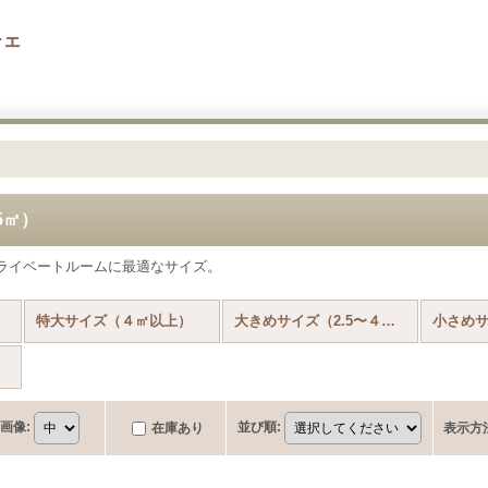
チェ
5㎡）
ライベートルームに最適なサイズ。
特大サイズ（４㎡以上）
大きめサイズ（2.5〜４㎡）
小さめサ
画像
:
並び順
:
在庫あり
表示方