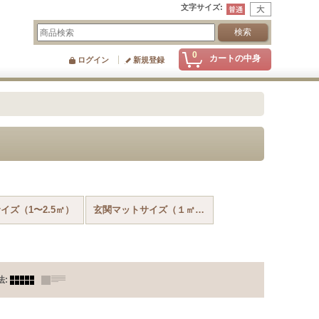
文字サイズ
:
0
カートの中身
ログイン
新規登録
イズ（1〜2.5㎡）
玄関マットサイズ（１㎡以下）
法
: