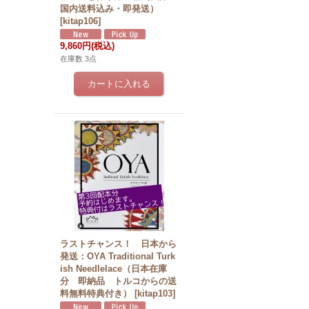
国内送料込み・即発送）
[
kitap106
]
9,860円
(税込)
在庫数 3点
ラストチャンス！ 日本から
発送：OYA Traditional Turk
ish Needlelace（日本在庫
分 即納品 トルコからの送
料無料特典付き）
[
kitap103
]