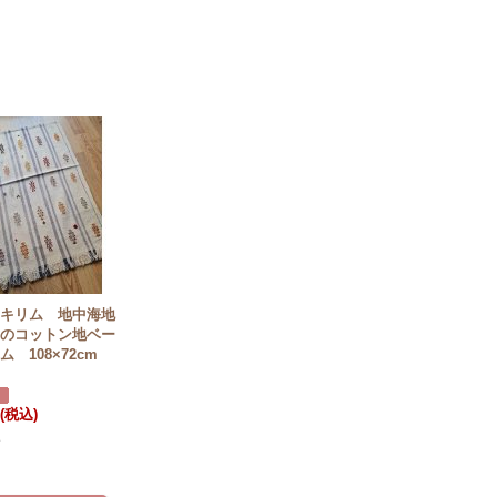
ドキリム 地中海地
ナのコットン地ベー
 108×72cm
円
(税込)
点