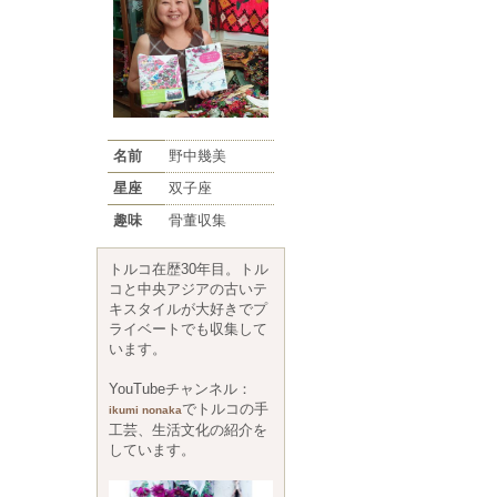
名前
野中幾美
星座
双子座
趣味
骨董収集
トルコ在歴30年目。トル
コと中央アジアの古いテ
キスタイルが大好きでプ
ライベートでも収集して
います。
YouTubeチャンネル：
でトルコの手
ikumi nonaka
工芸、生活文化の紹介を
しています。