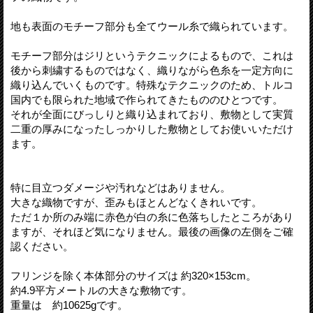
地も表面のモチーフ部分も全てウール糸で織られています。
モチーフ部分はジリというテクニックによるもので、これは
後から刺繍するものではなく、織りながら色糸を一定方向に
織り込んでいくものです。特殊なテクニックのため、トルコ
国内でも限られた地域で作られてきたもののひとつです。
それが全面にびっしりと織り込まれており、敷物として実質
二重の厚みになったしっかりした敷物としてお使いいただけ
ます。
特に目立つダメージや汚れなどはありません。
大きな織物ですが、歪みもほとんどなくきれいです。
ただ１か所のみ端に赤色が白の糸に色落ちしたところがあり
ますが、それほど気になりません。最後の画像の左側をご確
認ください。
フリンジを除く本体部分のサイズは 約320×153cm。
約4.9平方メートルの大きな敷物です。
重量は 約10625gです。