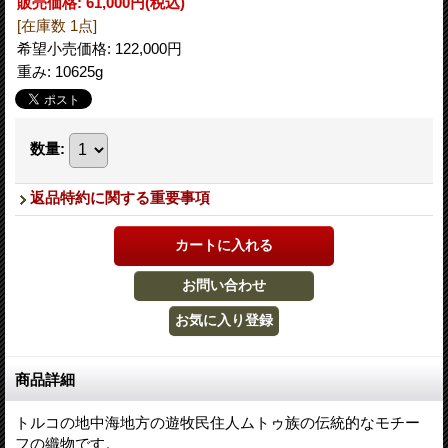
販売価格
:
61,000円
(税込)
[在庫数 1点]
希望小売価格
:
122,000円
重み
:
10625g
数量
:
返品特約に関する重要事項
商品詳細
トルコの地中海地方の遊牧民住人ムトゥ族の伝統的なモチー
フの織物です。