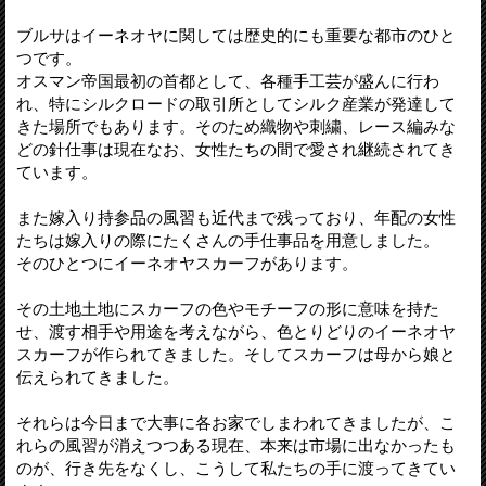
ブルサはイーネオヤに関しては歴史的にも重要な都市のひと
つです。
オスマン帝国最初の首都として、各種手工芸が盛んに行わ
れ、特にシルクロードの取引所としてシルク産業が発達して
きた場所でもあります。そのため織物や刺繍、レース編みな
どの針仕事は現在なお、女性たちの間で愛され継続されてき
ています。
また嫁入り持参品の風習も近代まで残っており、年配の女性
たちは嫁入りの際にたくさんの手仕事品を用意しました。
そのひとつにイーネオヤスカーフがあります。
その土地土地にスカーフの色やモチーフの形に意味を持た
せ、渡す相手や用途を考えながら、色とりどりのイーネオヤ
スカーフが作られてきました。そしてスカーフは母から娘と
伝えられてきました。
それらは今日まで大事に各お家でしまわれてきましたが、こ
れらの風習が消えつつある現在、本来は市場に出なかったも
のが、行き先をなくし、こうして私たちの手に渡ってきてい