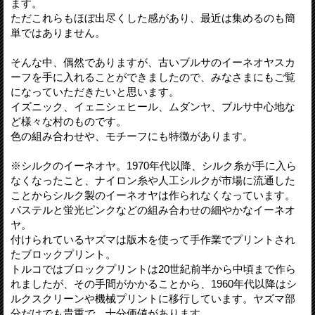
ます。
ただこれらもほぼ出尽くした感があり、最近は集めるのも簡
単ではありません。
そんな中、偶然でありますが、古いブルサのイーネオヤスカ
ーフを手に入れることができましたので、みなさまにもご覧
になっていただきたいと思います。
イズニック、イェニシェヒール、ムダンヤ、ブルサ中心地な
ど様々な村のものです。
色の組み合わせや、モチーフにも特徴があります。
※シルクのイーネオヤ。1970年代以降、シルク糸が手に入ら
なくなったこと、ナイロン糸や人工シルクが市場に流通した
ことからシルク製のイーネオヤは作られなくなっています。
パステルと蛍光ピンクなどの組み合わせの細やかなイーネオ
ヤ。
付けられているヤズマは版木を使って手作業でプリントされ
たブロックプリント。
トルコではブロックプリントは20世紀前半から中頃まで作ら
れましたが、その手間がかかることから、1960年代以降はシ
ルクスクリーンや機械プリントに移行しています。ヤズマ部
分だけでも貴重で、十分価値があります。