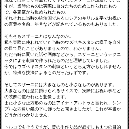
すが、当時のものは実際に自分たちのために作られたもの
で、各家庭から集められたもの。
それぞれに当時の統治国であるロシアのキリル文字でお祝い
の言葉や名前、年号などが記されているものもありました。
そもそもスザーニとはなんなのか。
私も実際に使われていた当時のウズベキスタンの様子を自分
の目で見たことがありませんので、わかりません。
ただ当時に聞いた話や画像などから、スザーニというテクニ
ックによる刺繍で作られたものだと理解していました。
今ではウズベキスタンの刺繍というとらえ方かもしれません
が、特殊な技法によるものだったはずです。
そしてスザーニには大きなものと小さなものがあります。
大きなものは壁に掛けられるサイズで、実際にお祝い事など
の装飾に使われたと想像します。
また小さな正方形のものはアイナ・アルトゥと言われ、シン
プルな四角い鏡の下に飾ったと聞きましたが、これが本当か
どうかはわかりません。
トルコでもそうですが、昔の手作り品が必ずしも１つの目的