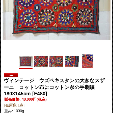
ヴィンテージ ウズベキスタンの大きなスザ
ーニ コットン布にコットン糸の手刺繍
180×145cm
[F480]
販売価格
:
48,000円
(税込)
[在庫数 1点]
重み
:
1030g