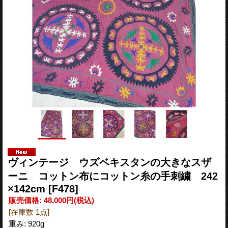
ヴィンテージ ウズベキスタンの大きなスザ
ーニ コットン布にコットン糸の手刺繍 242
×142cm
[F478]
販売価格
:
48,000円
(税込)
[在庫数 1点]
重み
:
920g