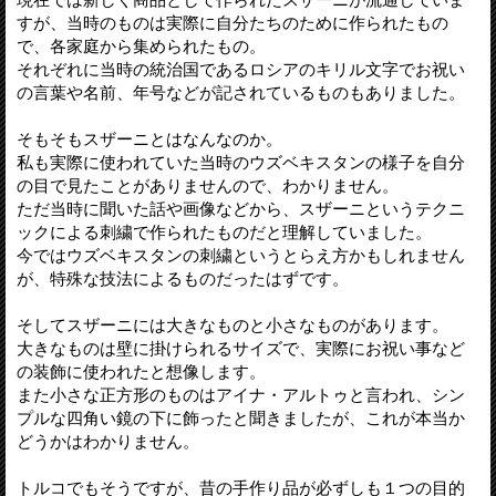
すが、当時のものは実際に自分たちのために作られたもの
で、各家庭から集められたもの。
それぞれに当時の統治国であるロシアのキリル文字でお祝い
の言葉や名前、年号などが記されているものもありました。
そもそもスザーニとはなんなのか。
私も実際に使われていた当時のウズベキスタンの様子を自分
の目で見たことがありませんので、わかりません。
ただ当時に聞いた話や画像などから、スザーニというテクニ
ックによる刺繍で作られたものだと理解していました。
今ではウズベキスタンの刺繍というとらえ方かもしれません
が、特殊な技法によるものだったはずです。
そしてスザーニには大きなものと小さなものがあります。
大きなものは壁に掛けられるサイズで、実際にお祝い事など
の装飾に使われたと想像します。
また小さな正方形のものはアイナ・アルトゥと言われ、シン
プルな四角い鏡の下に飾ったと聞きましたが、これが本当か
どうかはわかりません。
トルコでもそうですが、昔の手作り品が必ずしも１つの目的