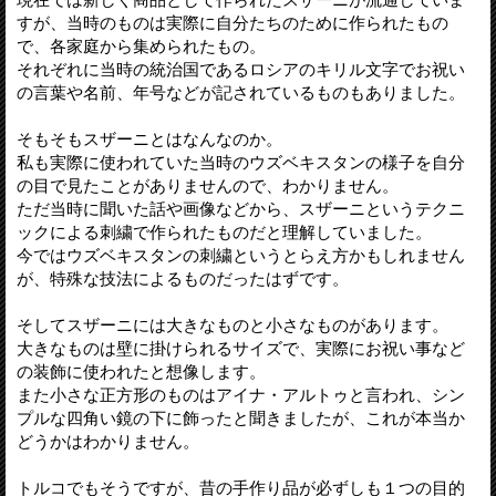
すが、当時のものは実際に自分たちのために作られたもの
で、各家庭から集められたもの。
それぞれに当時の統治国であるロシアのキリル文字でお祝い
の言葉や名前、年号などが記されているものもありました。
そもそもスザーニとはなんなのか。
私も実際に使われていた当時のウズベキスタンの様子を自分
の目で見たことがありませんので、わかりません。
ただ当時に聞いた話や画像などから、スザーニというテクニ
ックによる刺繍で作られたものだと理解していました。
今ではウズベキスタンの刺繍というとらえ方かもしれません
が、特殊な技法によるものだったはずです。
そしてスザーニには大きなものと小さなものがあります。
大きなものは壁に掛けられるサイズで、実際にお祝い事など
の装飾に使われたと想像します。
また小さな正方形のものはアイナ・アルトゥと言われ、シン
プルな四角い鏡の下に飾ったと聞きましたが、これが本当か
どうかはわかりません。
トルコでもそうですが、昔の手作り品が必ずしも１つの目的