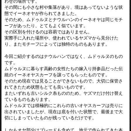
わせの場所です。
その間にも小さな村や集落があり、境はあってないような状
態でイーネオヤが作られてきました。
そのため、ムドゥルヌとナウルハンのイーネオヤは同じモチ
ーフがあったり、とてもよく似ています。
その区別を付けるのは容易ではありません。
実際手に入れた場所や、使われているヤズマから見分けた
り、またモチーフによっては独特のものもあります。
今回ご紹介するのはナウルハンではなく、ムドゥルヌのもの
です。
ムドゥルヌに暮らす高齢の女性たちの嫁入り持参品だった伝
統のイーネオヤスカーフを譲ってもらったものです。
そのため現在では見ることができないもので、大切に保管さ
れてきたため状態もとても良いものです。
またいずれも古いシルク糸もののため、ヤズマだけ付け替え
ているものもあります。
ムドゥルヌでは積極的にこれらの古いオヤスカーフは売りに
出されていましたが、現在は底を付いた状態で、最後まで大
切にしまっていたものが残っているだけです。
しかもオヤ部分はブレードも含めて、地元で作られてきた本