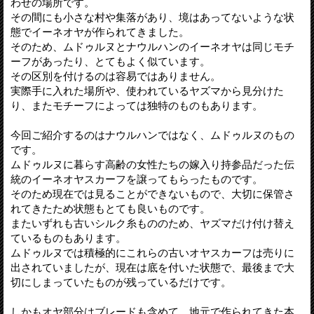
わせの場所です。
その間にも小さな村や集落があり、境はあってないような状
態でイーネオヤが作られてきました。
そのため、ムドゥルヌとナウルハンのイーネオヤは同じモチ
ーフがあったり、とてもよく似ています。
その区別を付けるのは容易ではありません。
実際手に入れた場所や、使われているヤズマから見分けた
り、またモチーフによっては独特のものもあります。
今回ご紹介するのはナウルハンではなく、ムドゥルヌのもの
です。
ムドゥルヌに暮らす高齢の女性たちの嫁入り持参品だった伝
統のイーネオヤスカーフを譲ってもらったものです。
そのため現在では見ることができないもので、大切に保管さ
れてきたため状態もとても良いものです。
またいずれも古いシルク糸もののため、ヤズマだけ付け替え
ているものもあります。
ムドゥルヌでは積極的にこれらの古いオヤスカーフは売りに
出されていましたが、現在は底を付いた状態で、最後まで大
切にしまっていたものが残っているだけです。
しかもオヤ部分はブレードも含めて、地元で作られてきた本