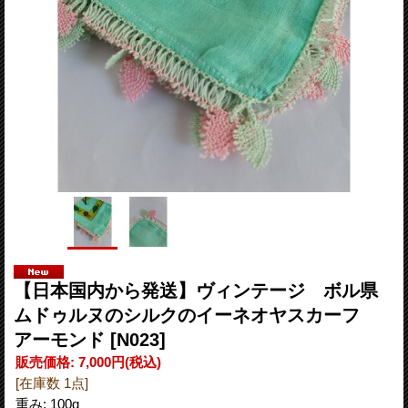
【日本国内から発送】ヴィンテージ ボル県
ムドゥルヌのシルクのイーネオヤスカーフ
アーモンド
[N023]
販売価格
:
7,000円
(税込)
[在庫数 1点]
重み
:
100g