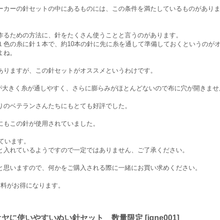
ーカーの針セットの中にあるものには、この条件を満たしているものがあり
作るための方法に、針をたくさん使うことと言うのがあります。
１色の糸に針１本で、約10本の針に先に糸を通して準備しておくというのが
よね。
ありますが、この針セットがオススメというわけです。
孔が大きく糸が通しやすく、さらに膨らみがほとんどないので布に穴が開きませ
りのベテランさんたちにもとても好評でした。
にもこの針が使用されていました。
っています。
と入れているようですので一定ではありません、ご了承ください。
と思いますので、何かをご購入される際に一緒にお買い求めください。
送料がお得になります。
オヤに使いやすいぬい針セット 数量限定
[
igne001
]