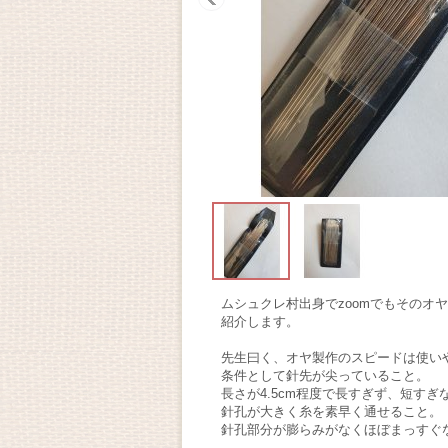
ムシュクレ村出身でzoomでもその
紹介します。
先生曰く、オヤ製作のスピードは使い
条件として針先が尖っていること。
長さが4.5cm程度で長すぎず、短すぎ
針孔が大きく糸を素早く通せること。
針孔部分が膨らみがなくほぼまっすぐ