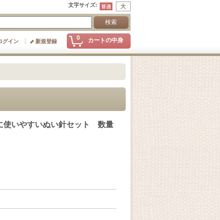
文字サイズ
:
0
カートの中身
ログイン
新規登録
に使いやすいぬい針セット 数量