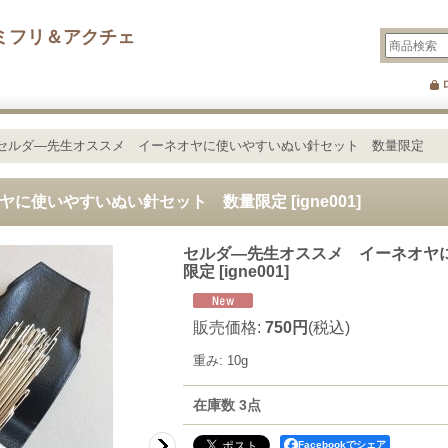
ミフリ＆アクチェ
セルダ―先生オススメ イーネオヤに使いやすいぬい針セット 数量限定
ヤに使いやすいぬい針セット 数量限定
[
igne001
]
セルダ―先生オススメ イーネオヤ
限定
[
igne001
]
販売価格
:
750円
(税込)
重み
:
10g
在庫数 3点
Facebookでシェア