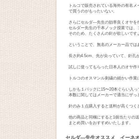
トルコで販売されている海外の有名メ
で買うのがもったいない。
さらにセルダ―先生の効率良くオヤを
セルダー先生の千本ノック授業では、
そのため、たくさんの針が欲しいです
ということで、無名のメーカー品では
長さ約4.5cm、先が尖っていて、針
試しに使ってもらった日本人のオヤ作
トルコのオスマンル刺繍の細かい作業
しかも１パックに15〜20本ぐらい入
本数に関してはメーカーで適当にザっ
針のみ１点購入すると送料が高くつく
他の商品と同梱にすると1個当たりの
まとめ買いをおすすめいたします。
セルダ―先生オススメ イーネ