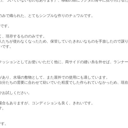
の、ついていないものもあります）、移動の際にラクダの背中に括り付ける
のみで織られた、とてもシンプルな作りのチュワルです。
のです。
く、現存するもののみです。
人たちが使わなくなったため、保管していたきれいなものを手放したので譲
いです。
クッションとしてお使いいただく他に、両サイドの縫い糸を外せば、ランナ
があり、水場の敷物として、また屋外での使用にも適しています。
自分たちの需要に合わせて紡いでいた程度でした作られていなかっため、現
ひお試しください。
場合もありますが、コンディションも良く、きれいです。
す。
です。