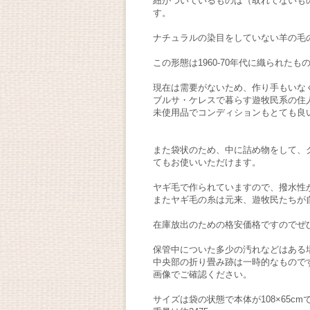
紐がついているものは（取れてないも
す。
ナチュラルの染目をしていない羊の毛
この形態は1960-70年代に織られたも
現在は需要がないため、作り手もいな
ブルサ・ケレスで暮らす遊牧民系の住
未使用品でコンディションもとても良
また袋状のため、中に詰め物をして、
てもお使いいただけます。
ヤギ毛で作られていますので、撥水性
またヤギ毛の糸は元来、遊牧民たちが
在庫放出のための格安価格ですのでぜ
保管中についた多少の汚れなどはある
中央部の折り畳み跡は一時的なもので
画像でご確認ください。
サイズは袋の状態で本体が108×65cm