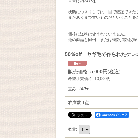
重量は約2475g。
状態につきましては、目で確認できた
またあくまで古いものだということを
価格に送料は含まれていません。
他の商品と同梱、または複数点数お買
50％off ヤギ毛で作られたケ
販売価格
:
5,000円
(税込)
希望小売価格
:
10,000円
重み
:
2475g
在庫数 1点
Facebookでシェア
数量
: