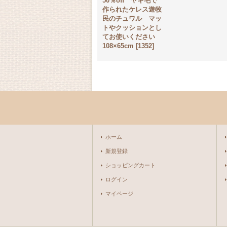
50％off ヤギ毛で
作られたケレス遊牧
民のチュワル マッ
トやクッションとし
てお使いください
108×65cm
[
1352
]
ホーム
新規登録
ショッピングカート
ログイン
マイページ