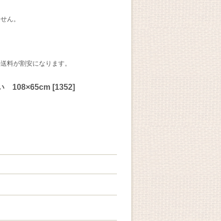
ません。
の送料が割安になります。
108×65cm
[
1352
]