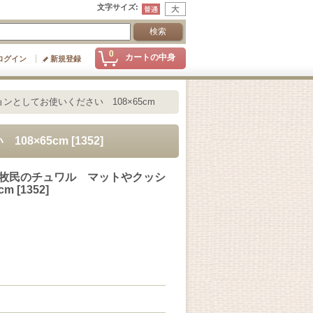
文字サイズ
:
0
カートの中身
ログイン
新規登録
ンとしてお使いください 108×65cm
08×65cm
[
1352
]
ス遊牧民のチュワル マットやクッシ
cm
[
1352
]