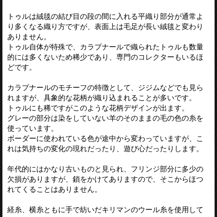
トゥルは絨毯の結び目の段の間に入れる平織り部分が通常よ
り多くなる織り方ですが、表面上は毛足が長い絨毯と変わり
ありません。
トゥル自体が特殊で、カラプナールで織られたトゥルも数量
的には多くないため稀少であり、専門のコレクターもいるほ
どです。
カラプナールのモチーフの特徴として、ジジムなどでも見ら
れますが、具象的な花柄が織り込まれることが多いです。
トゥルにも稀ですがこのような花柄デザインが出ます。
グレーの部分は染をしていない羊のそのままの毛の色の糸を
使っています。
ボーダーに使われている色が途中から変わっていますが、こ
れは気持ちの変化の現れだったり、遊び心だったりします。
年代的にはかなり古いものと見られ、フリンジ部分に多少の
欠損がありますが、鎖をかけてありますので、そこからほつ
れてくることはありません。
経糸、横糸ともに手で紡いだキリマンのウール糸を使用して