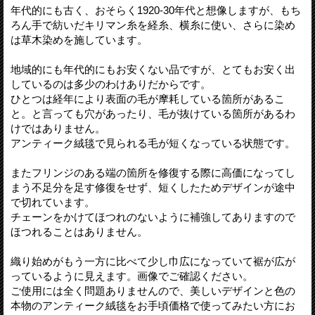
年代的にも古く、おそらく1920-30年代と想像しますが、もち
ろん手で紡いだキリマン糸を経糸、横糸に使い、さらに染め
は草木染めを施しています。
地域的にも年代的にもお安くない品ですが、とてもお安く出
しているのは多少のわけありだからです。
ひとつは経年により表面の毛が摩耗している箇所があるこ
と。と言っても穴があったり、毛が抜けている箇所があるわ
けではありません。
アンティーク絨毯で見られる毛が短くなっている状態です。
またフリンジのある端の箇所を修復する際に高価になってし
まう不足分を足す修復をせず、短くしたためデザインが途中
で切れています。
チェーンをかけてほつれのないように補強してありますので
ほつれることはありません。
織り始めがもう一方に比べて少し巾広になっていて裾が広が
っているように見えます。画像でご確認ください。
ご使用には全く問題ありませんので、美しいデザインと色の
本物のアンティーク絨毯をお手頃価格で使ってみたい方にお