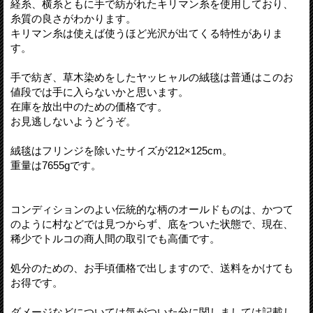
経糸、横糸ともに手で紡がれたキリマン糸を使用しており、
糸質の良さがわかります。
キリマン糸は使えば使うほど光沢が出てくる特性がありま
す。
手で紡ぎ、草木染めをしたヤッヒャルの絨毯は普通はこのお
値段では手に入らないかと思います。
在庫を放出中のための価格です。
お見逃しないようどうぞ。
絨毯はフリンジを除いたサイズが212×125cm。
重量は7655gです。
コンディションのよい伝統的な柄のオールドものは、かつて
のように村などでは見つからず、底をついた状態で、現在、
稀少でトルコの商人間の取引でも高価です。
処分のための、お手頃価格で出しますので、送料をかけても
お得です。
ダメージなどについては気がついた分に関しましては記載し