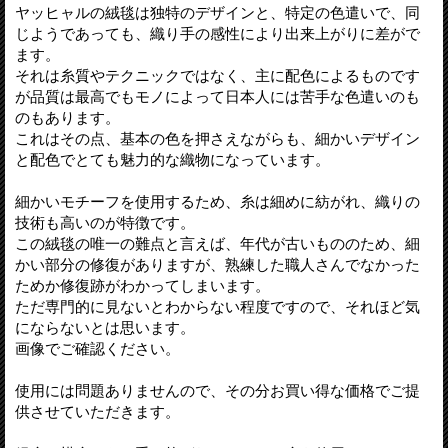
ヤッヒャルの絨毯は独特のデザインと、特定の色遣いで、同
じようであっても、織り手の感性により出来上がりに差がで
ます。
それは糸質やテクニックではなく、主に配色によるものです
が品質は最高でもモノによって日本人には苦手な色遣いのも
のもあります。
これはその点、基本の色を押さえながらも、細かいデザイン
と配色でとても魅力的な織物になっています。
細かいモチーフを使用するため、糸は細めに紡がれ、織りの
技術も高いのが特徴です。
この絨毯の唯一の難点と言えば、年代が古いもののため、細
かい部分の修復がありますが、熟練した職人さんでなかった
ためか修復跡がわかってしまいます。
ただ専門的に見ないとわからない程度ですので、それほど気
にならないとは思います。
画像でご確認ください。
使用には問題ありませんので、その分お買い得な価格でご提
供させていただきます。