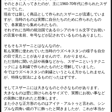
そのときに入ってきたのが、主に1960-70年代に作られたスザ
ーニでした。
現在では新しく商品として作られたスザーニが流通していま
すが、当時のものは実際に自分たちのために作られたもの
で、各家庭から集められたもの。
それぞれに当時の統治国であるロシアのキリル文字でお祝い
の言葉や名前、年号などが記されているものもありました。
そもそもスザーニとはなんなのか。
私も実際に使われていた当時のウズベキスタンの様子を自分
の目で見たことがありませんので、わかりません。
ただ当時に聞いた話や画像などから、スザーニというテクニ
ックによる刺繍で作られたものだと理解していました。
今ではウズベキスタンの刺繍というとらえ方かもしれません
が、特殊な技法によるものだったはずです。
そしてスザーニには大きなものと小さなものがあります。
大きなものは壁に掛けられるサイズで、実際にお祝い事など
の装飾に使われたと想像します。
また小さな正方形のものはアイナ・アルトゥと言われ、シン
プルな四角い鏡の下に飾ったと聞きましたが、これが本当か