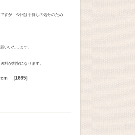
のですが、今回は手持ちの処分のため、
お願いいたします。
の送料が割安になります。
0cm
[
1665
]