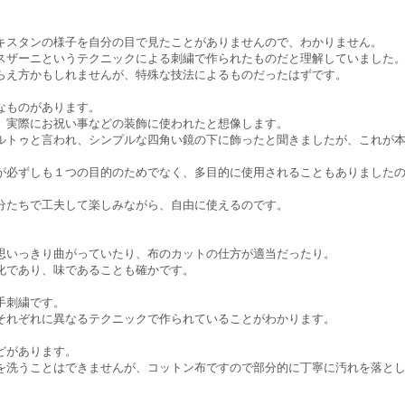
キスタンの様子を自分の目で見たことがありませんので、わかりません。
スザーニというテクニックによる刺繍で作られたものだと理解していました
らえ方かもしれませんが、特殊な技法によるものだったはずです。
なものがあります。
、実際にお祝い事などの装飾に使われたと想像します。
ルトゥと言われ、シンプルな四角い鏡の下に飾ったと聞きましたが、これが
が必ずしも１つの目的のためでなく、多目的に使用されることもありました
分たちで工夫して楽しみながら、自由に使えるのです。
思いっきり曲がっていたり、布のカットの仕方が適当だったり。
化であり、味であることも確かです。
手刺繍です。
それぞれに異なるテクニックで作られていることがわかります。
どがあります。
を洗うことはできませんが、コットン布ですので部分的に丁寧に汚れを落と