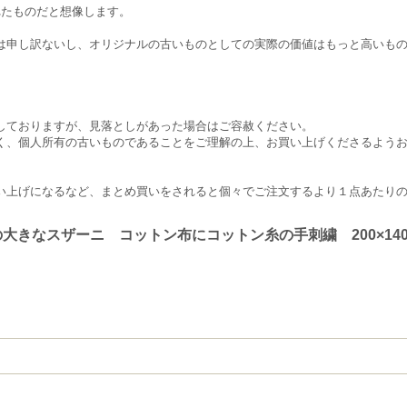
されたものだと想像します。
は申し訳ないし、オリジナルの古いものとしての実際の価値はもっと高いも
しておりますが、見落としがあった場合はご容赦ください。
く、個人所有の古いものであることをご理解の上、お買い上げくださるよう
い上げになるなど、まとめ買いをされると個々でご注文するより１点あたり
大きなスザーニ コットン布にコットン糸の手刺繍 200×14