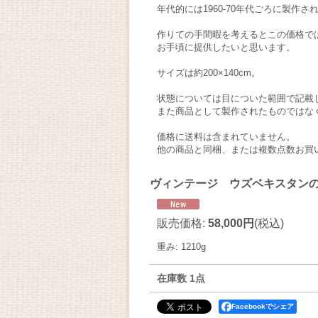
年代的には1960-70年代ごろに製作
作りての手間暇を考えるとこの価格で
お手頃に提供したいと思います。
サイズは約200×140cm。
状態については目についた範囲で記載
また商品として製作されたものではな
価格に送料は含まれていません。
他の商品と同梱、または複数点数お買
ヴィンテージ ウズベキスタンの
販売価格
:
58,000円
(税込)
重み
:
1210g
在庫数 1点
Facebookでシェア