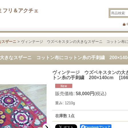
ミフリ＆アクチェ
なスザーニ
>
ヴィンテージ ウズベキスタンの大きなスザーニ コットン布にコ
大きなスザーニ コットン布にコットン糸の手刺繍 200×14
ヴィンテージ ウズベキスタンの大
トン糸の手刺繍 200×140cm
[
16
販売価格
:
58,000円
(税込)
重み
:
1210g
在庫数 1点
Facebookでシェア