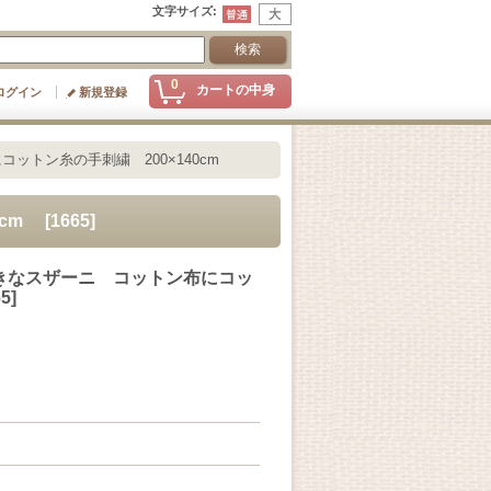
文字サイズ
:
0
カートの中身
ログイン
新規登録
ットン糸の手刺繍 200×140cm
0cm
[
1665
]
きなスザーニ コットン布にコッ
65
]