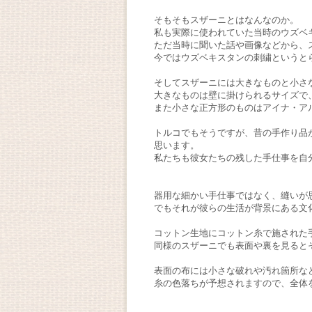
そもそもスザーニとはなんなのか。
私も実際に使われていた当時のウズベ
ただ当時に聞いた話や画像などから、
今ではウズベキスタンの刺繍というと
そしてスザーニには大きなものと小さ
大きなものは壁に掛けられるサイズで
また小さな正方形のものはアイナ・ア
トルコでもそうですが、昔の手作り品
思います。
私たちも彼女たちの残した手仕事を自
器用な細かい手仕事ではなく、縫いが
でもそれが彼らの生活が背景にある文
コットン生地にコットン糸で施された
同様のスザーニでも表面や裏を見ると
表面の布には小さな破れや汚れ箇所な
糸の色落ちが予想されますので、全体