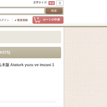
文字サイズ
:
0
カートの中身
ログイン
新規登録
K075
]
turk yuzu ve imzasi 1