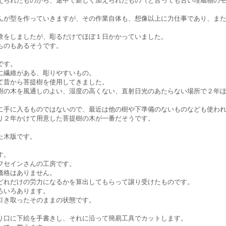
えられたものから、途中で新しく加えられたもの（と言っても古い埋蔵物の
んが型を作っていきますが、その作業自体も、想像以上に力仕事であり、ま
験をしましたが、彫るだけでほぼ１日かかっていました。
ものもあるそうです。
です。
に繊維がある、彫りやすいもの。
て昔から菩提樹を使用してきました。
樹の木を風通しのよい、湿度の高くない、直射日光のあたらない場所で２年
に手に入るものではないので、最近は他の樹や下準備のないものなども使わ
り２年かけて用意した菩提樹の木が一番だそうです。
た木版です。
す。
フセインさんの工房です。
価格はありません。
どれだけの労力になるかを算出してもらって譲り受けたものです。
ろいろあります。
引き取ったそのままの状態です。
り口に下絵を手書きし、それに沿って簡易工具でカットします。