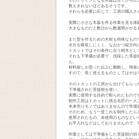
そのデザインとなる木版は古くから伝
数えきれないほどあるそうです。
それらを必要に応じて、工房の職人さ
実際に小さな木版を作る作業を見る体
大きなものだと数日から数週間かかる
また型を作るための木材も特殊なもの
水分を吸収しにくく、なおかつ縦方向
トカットではその条件に合う樹木とし
それも下準備が必要で、伐採した菩提
ん。
材料探しが思った以上に難航し、簡単
すので、長く使えるものとしてはやは
そのトカットの工房から分けてもらっ
下準備された菩提樹を使い、
実際に使用する目的で彫られたもので
制作工房はトカットに残る名匠の一人
本来売りモノではありませんので市場
そのため、もう一度これを制作したら
使用されたもの、未使用のものなどい
お手入れなどはしておりませんので、
作業としては下準備をした菩提樹の切