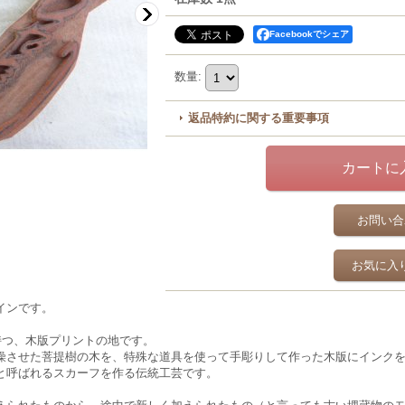
Facebookでシェア
数量
:
返品特約に関する重要事項
お問い合
お気に入
インです。
持つ、木版プリントの地です。
燥させた菩提樹の木を、特殊な道具を使って手彫りして作った木版にインク
と呼ばれるスカーフを作る伝統工芸です。