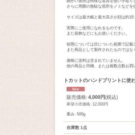
細かい箇所は特殊な道具を使い手彫り
さらに周囲の無駄な箇所をノミなどを
サイズは最大幅と最大高さが顔は約18.5×
実際にご使用になれるものです。
また装飾などにもお使いください。
状態については目についた範囲で記載
また商品として製作されたものではな
価格に送料は含まれていません。
他の商品と同梱、または複数点数お買
トカットのハンドプリントに使われる木版 At
販売価格
:
4,000円
(税込)
希望小売価格
:
12,000円
重み
:
500g
在庫数 1点