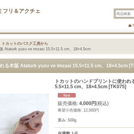
ミフリ＆アクチェ
>
トカットのバスク工房から
yuzu ve imzasi 15.5×11.5 cm、18×4.5cm
turk yuzu ve imzasi 15.5×11.5 cm、18×4.5cm
[
T
トカットのハンドプリントに使われる木版 Ata
5.5×11.5 cm、18×4.5cm
[
TK075
]
販売価格
:
4,000円
(税込)
希望小売価格
:
12,000円
重み
:
500g
在庫数 1点