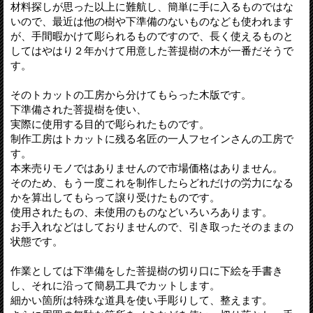
材料探しが思った以上に難航し、簡単に手に入るものではな
いので、最近は他の樹や下準備のないものなども使われます
が、手間暇かけて彫られるものですので、長く使えるものと
してはやはり２年かけて用意した菩提樹の木が一番だそうで
す。
そのトカットの工房から分けてもらった木版です。
下準備された菩提樹を使い、
実際に使用する目的で彫られたものです。
制作工房はトカットに残る名匠の一人フセインさんの工房で
す。
本来売りモノではありませんので市場価格はありません。
そのため、もう一度これを制作したらどれだけの労力になる
かを算出してもらって譲り受けたものです。
使用されたもの、未使用のものなどいろいろあります。
お手入れなどはしておりませんので、引き取ったそのままの
状態です。
作業としては下準備をした菩提樹の切り口に下絵を手書き
し、それに沿って簡易工具でカットします。
細かい箇所は特殊な道具を使い手彫りして、整えます。