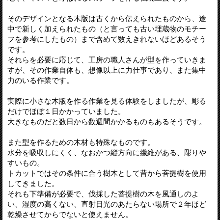
そのデザインとなる木版は古くから伝えられたものから、途
中で新しく加えられたもの（と言っても古い埋蔵物のモチー
フを参考にしたもの）まで含めて数えきれないほどあるそう
です。
それらを必要に応じて、工房の職人さんが型を作っていきま
すが、その作業自体も、想像以上に力仕事であり、また集中
力のいる作業です。
実際に小さな木版を作る作業を見る体験をしましたが、彫る
だけでほぼ１日かかっていました。
大きなものだと数日から数週間かかるものもあるそうです。
また型を作るための木材も特殊なものです。
水分を吸収しにくく、なおかつ縦方向に繊維がある、彫りや
すいもの。
トカットではその条件に合う樹木として昔から菩提樹を使用
してきました。
それも下準備が必要で、伐採した菩提樹の木を風通しのよ
い、湿度の高くない、直射日光のあたらない場所で２年ほど
乾燥させてからでないと使えません。