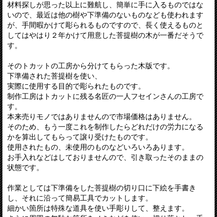
材料探しが思った以上に難航し、簡単に手に入るものではな
いので、最近は他の樹や下準備のないものなども使われます
が、手間暇かけて彫られるものですので、長く使えるものと
してはやはり２年かけて用意した菩提樹の木が一番だそうで
す。
そのトカットの工房から分けてもらった木版です。
下準備された菩提樹を使い、
実際に使用する目的で彫られたものです。
制作工房はトカットに残る名匠の一人フセインさんの工房で
す。
本来売りモノではありませんので市場価格はありません。
そのため、もう一度これを制作したらどれだけの労力になる
かを算出してもらって譲り受けたものです。
使用されたもの、未使用のものなどいろいろあります。
お手入れなどはしておりませんので、引き取ったそのままの
状態です。
作業としては下準備をした菩提樹の切り口に下絵を手書き
し、それに沿って簡易工具でカットします。
細かい箇所は特殊な道具を使い手彫りして、整えます。