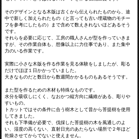
そのデザインとなる木版は古くから伝えられたものから、途
中で新しく加えられたもの（と言っても古い埋蔵物のモチー
フを参考にしたもの）まで含めて数えきれないほどあるそう
です。
それらを必要に応じて、工房の職人さんが型を作っていきま
すが、その作業自体も、想像以上に力仕事であり、また集中
力のいる作業です。
実際に小さな木版を作る作業を見る体験をしましたが、彫る
だけでほぼ１日かかっていました。
大きなものだと数日から数週間かかるものもあるそうです。
また型を作るための木材も特殊なものです。
水分を吸収しにくく、なおかつ縦方向に繊維がある、彫りや
すいもの。
トカットではその条件に合う樹木として昔から菩提樹を使用
してきました。
それも下準備が必要で、伐採した菩提樹の木を風通しのよ
い、湿度の高くない、直射日光のあたらない場所で２年ほど
乾燥させてからでないと使えません。