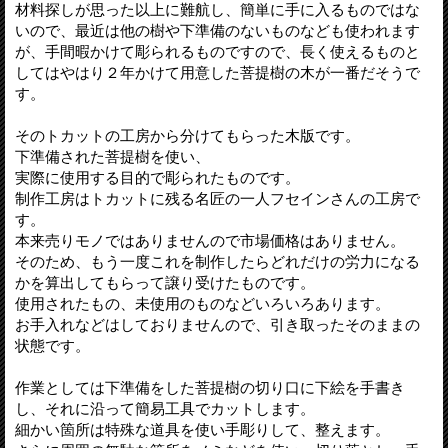
材料探しが思った以上に難航し、簡単に手に入るものではな
いので、最近は他の樹や下準備のないものなども使われます
が、手間暇かけて彫られるものですので、長く使えるものと
してはやはり２年かけて用意した菩提樹の木が一番だそうで
す。
そのトカットの工房から分けてもらった木版です。
下準備された菩提樹を使い、
実際に使用する目的で彫られたものです。
制作工房はトカットに残る名匠の一人フセインさんの工房で
す。
本来売りモノではありませんので市場価格はありません。
そのため、もう一度これを制作したらどれだけの労力になる
かを算出してもらって譲り受けたものです。
使用されたもの、未使用のものなどいろいろあります。
お手入れなどはしておりませんので、引き取ったそのままの
状態です。
作業としては下準備をした菩提樹の切り口に下絵を手書き
し、それに沿って簡易工具でカットします。
細かい箇所は特殊な道具を使い手彫りして、整えます。