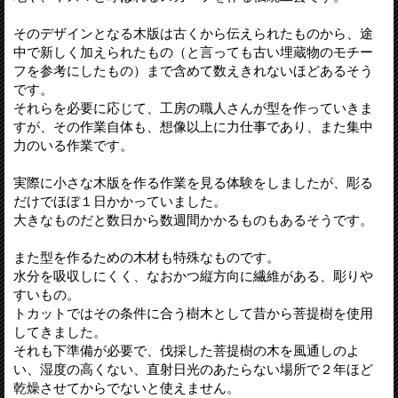
そのデザインとなる木版は古くから伝えられたものから、途
中で新しく加えられたもの（と言っても古い埋蔵物のモチー
フを参考にしたもの）まで含めて数えきれないほどあるそう
です。
それらを必要に応じて、工房の職人さんが型を作っていきま
すが、その作業自体も、想像以上に力仕事であり、また集中
力のいる作業です。
実際に小さな木版を作る作業を見る体験をしましたが、彫る
だけでほぼ１日かかっていました。
大きなものだと数日から数週間かかるものもあるそうです。
また型を作るための木材も特殊なものです。
水分を吸収しにくく、なおかつ縦方向に繊維がある、彫りや
すいもの。
トカットではその条件に合う樹木として昔から菩提樹を使用
してきました。
それも下準備が必要で、伐採した菩提樹の木を風通しのよ
い、湿度の高くない、直射日光のあたらない場所で２年ほど
乾燥させてからでないと使えません。