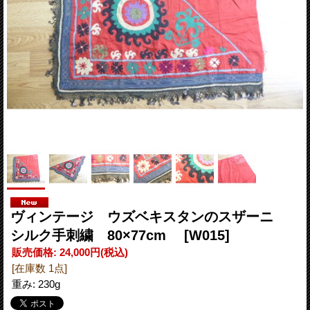
ヴィンテージ ウズベキスタンのスザーニ
シルク手刺繍 80×77cm
[W015]
販売価格
:
24,000円
(税込)
[在庫数 1点]
重み
:
230g