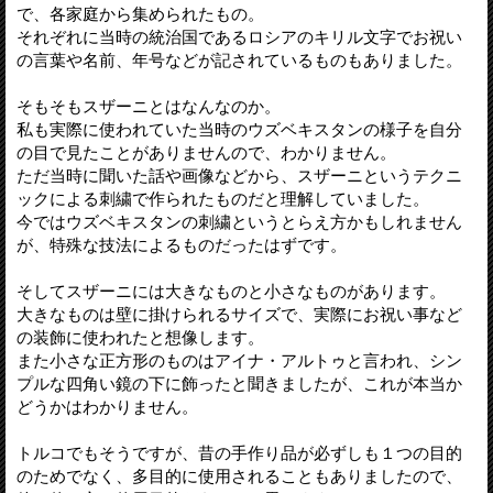
で、各家庭から集められたもの。
それぞれに当時の統治国であるロシアのキリル文字でお祝い
の言葉や名前、年号などが記されているものもありました。
そもそもスザーニとはなんなのか。
私も実際に使われていた当時のウズベキスタンの様子を自分
の目で見たことがありませんので、わかりません。
ただ当時に聞いた話や画像などから、スザーニというテクニ
ックによる刺繍で作られたものだと理解していました。
今ではウズベキスタンの刺繍というとらえ方かもしれません
が、特殊な技法によるものだったはずです。
そしてスザーニには大きなものと小さなものがあります。
大きなものは壁に掛けられるサイズで、実際にお祝い事など
の装飾に使われたと想像します。
また小さな正方形のものはアイナ・アルトゥと言われ、シン
プルな四角い鏡の下に飾ったと聞きましたが、これが本当か
どうかはわかりません。
トルコでもそうですが、昔の手作り品が必ずしも１つの目的
のためでなく、多目的に使用されることもありましたので、