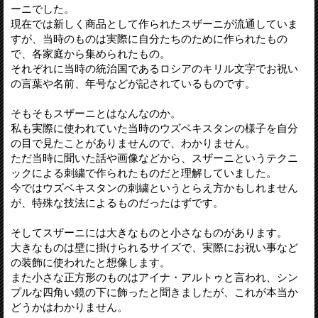
ーニでした。
現在では新しく商品として作られたスザーニが流通していま
すが、当時のものは実際に自分たちのために作られたもの
で、各家庭から集められたもの。
それぞれに当時の統治国であるロシアのキリル文字でお祝い
の言葉や名前、年号などが記されているものです。
そもそもスザーニとはなんなのか。
私も実際に使われていた当時のウズベキスタンの様子を自分
の目で見たことがありませんので、わかりません。
ただ当時に聞いた話や画像などから、スザーニというテクニ
ックによる刺繍で作られたものだと理解していました。
今ではウズベキスタンの刺繍というとらえ方かもしれません
が、特殊な技法によるものだったはずです。
そしてスザーニには大きなものと小さなものがあります。
大きなものは壁に掛けられるサイズで、実際にお祝い事など
の装飾に使われたと想像します。
また小さな正方形のものはアイナ・アルトゥと言われ、シン
プルな四角い鏡の下に飾ったと聞きましたが、これが本当か
どうかはわかりません。